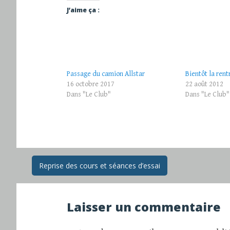
J’aime ça :
Passage du camion Allstar
Bientôt la rent
16 octobre 2017
22 août 2012
Dans "Le Club"
Dans "Le Club"
Navigation
Reprise des cours et séances d’essai
des
Laisser un commentaire
articles