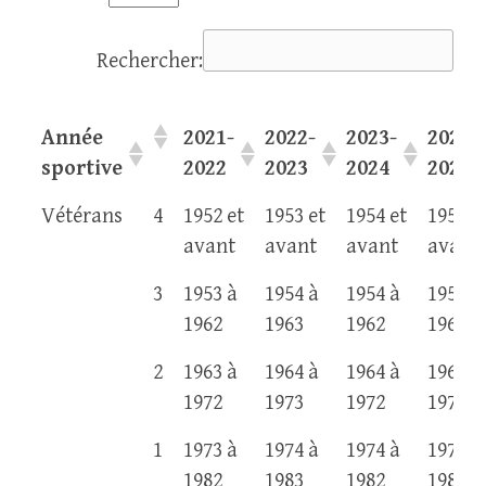
Rechercher:
Année
2021-
2022-
2023-
2024-
sportive
2022
2023
2024
2025
Année
2021-
2022-
2023-
2024-
Vétérans
4
1952 et
1953 et
1954 et
1955 e
sportive
2022
2023
2024
2025
avant
avant
avant
avant
3
1953 à
1954 à
1954 à
1955 à
1962
1963
1962
1963
2
1963 à
1964 à
1964 à
1965 à
1972
1973
1972
1973
1
1973 à
1974 à
1974 à
1975 à
1982
1983
1982
1983