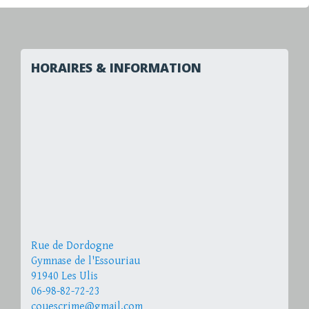
HORAIRES & INFORMATION
Rue de Dordogne
Gymnase de l'Essouriau
91940 Les Ulis
06-98-82-72-23
couescrime@gmail.com