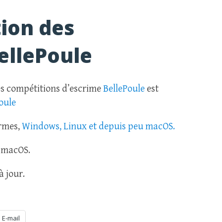
tion des
ellePoule
 des compétitions d’escrime
BellePoule
est
oule
ormes,
Windows, Linux et depuis peu macOS.
s macOS.
à jour.
E-mail