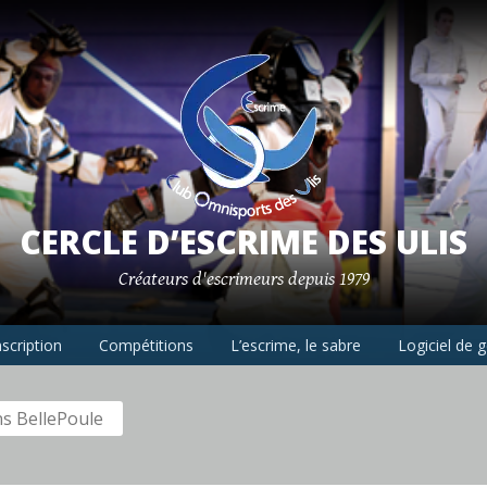
CERCLE D’ESCRIME DES ULIS
Créateurs d'escrimeurs depuis 1979
nscription
Compétitions
L’escrime, le sabre
Logiciel de 
ns BellePoule