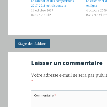
Le calendrier des compétitions
Le calendrier 
2017-2018 est disponible
en ligne
14 octobre 2017
4 octobre 2009
Dans "Le Club"
Dans "Le Club"
Navigation
Stage des Sablons
des
Laisser un commentaire
articles
Votre adresse e-mail ne sera pas publié
*
Commentaire
*