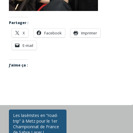
Partager :
X
Facebook
Imprimer
E-mail
J’aime ça :
Navigation
Les laséristes en “road-
trip” à Metz pour le 1er
des
Championnat de France
de Sabre Laser !