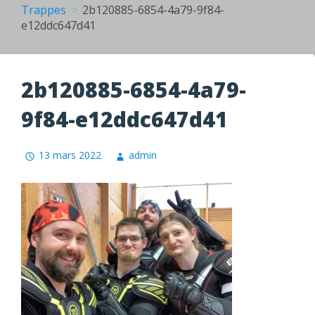
Trappes
2b120885-6854-4a79-9f84-
e12ddc647d41
2b120885-6854-4a79-
9f84-e12ddc647d41
13 mars 2022
admin