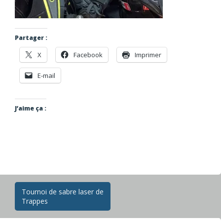
Partager :
X
Facebook
Imprimer
E-mail
J’aime ça :
Navigation
Tournoi de sabre laser de
Trappes
des