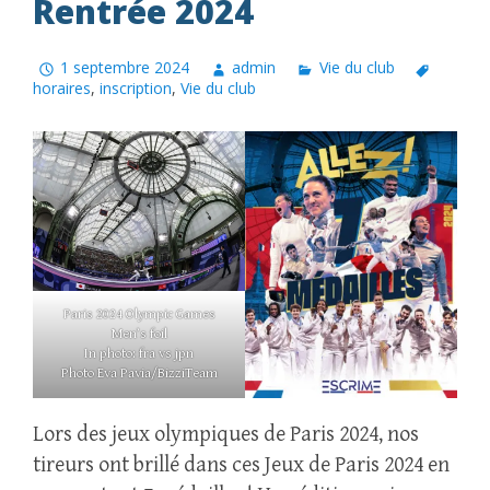
Rentrée 2024
1 septembre 2024
admin
Vie du club
horaires
,
inscription
,
Vie du club
Paris 2024 Olympic Games
Men’s foil
In photo: fra vs jpn
Photo Eva Pavia/BizziTeam
Lors des jeux olympiques de Paris 2024, nos
tireurs ont brillé dans ces Jeux de Paris 2024 en