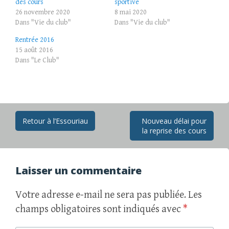
des cours
sportive
26 novembre 2020
8 mai 2020
Dans "Vie du club"
Dans "Vie du club"
Rentrée 2016
15 août 2016
Dans "Le Club"
Navigation
Retour à l’Essouriau
Nouveau délai pour
la reprise des cours
des
articles
Laisser un commentaire
Votre adresse e-mail ne sera pas publiée.
Les
champs obligatoires sont indiqués avec
*