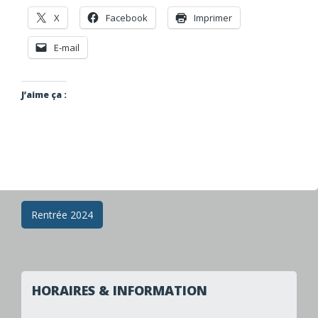
X
Facebook
Imprimer
E-mail
J’aime ça :
Navigation
Rentrée 2024
des
articles
HORAIRES & INFORMATION