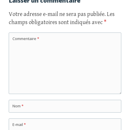
articles
Laisser un commentaire
Votre adresse e-mail ne sera pas publiée.
Les
champs obligatoires sont indiqués avec
*
Commentaire
*
Nom
*
E-mail
*