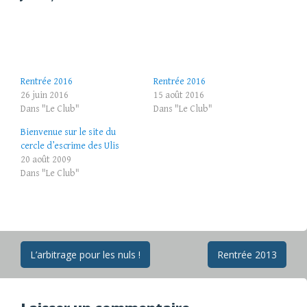
Rentrée 2016
Rentrée 2016
26 juin 2016
15 août 2016
Dans "Le Club"
Dans "Le Club"
Bienvenue sur le site du
cercle d’escrime des Ulis
20 août 2009
Dans "Le Club"
Navigation
L’arbitrage pour les nuls !
Rentrée 2013
des