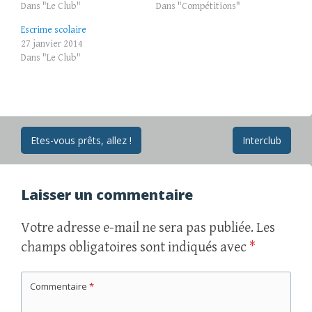
Dans "Le Club"
Dans "Compétitions"
Escrime scolaire
27 janvier 2014
Dans "Le Club"
Navigation
Etes-vous prêts, allez !
Interclub
des
articles
Laisser un commentaire
Votre adresse e-mail ne sera pas publiée.
Les
champs obligatoires sont indiqués avec
*
Commentaire
*