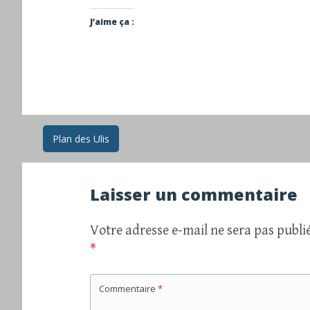
J’aime ça :
Navigation
Plan des Ulis
des
Laisser un commentaire
articles
Votre adresse e-mail ne sera pas publié
*
Commentaire
*