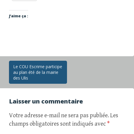
J’aime ça :
Navigation
Le COU Escrime participe
au plan été de la mairie
des
des Ulis
articles
Laisser un commentaire
Votre adresse e-mail ne sera pas publiée.
Les
champs obligatoires sont indiqués avec
*