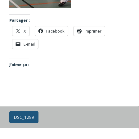
Partager :
X
Facebook
Imprimer
E-mail
J’aime ça :
Navigation
DSC_1289
des