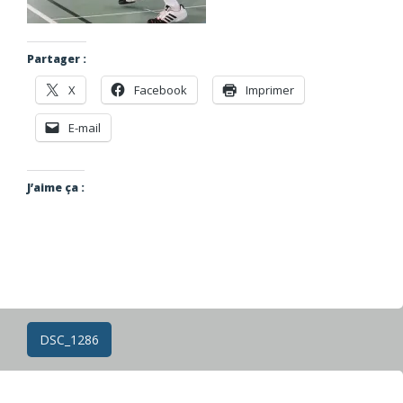
Partager :
X
Facebook
Imprimer
E-mail
J’aime ça :
Navigation
DSC_1286
des