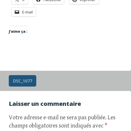
E-mail
J’aime ça :
Navigation
DSC_1077
des
articles
Laisser un commentaire
Votre adresse e-mail ne sera pas publiée.
Les
champs obligatoires sont indiqués avec
*