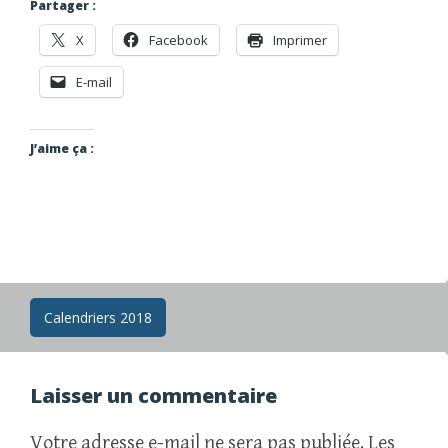
Partager :
X
Facebook
Imprimer
E-mail
J’aime ça :
Navigation
Calendriers 2018
des
articles
Laisser un commentaire
Votre adresse e-mail ne sera pas publiée.
Les