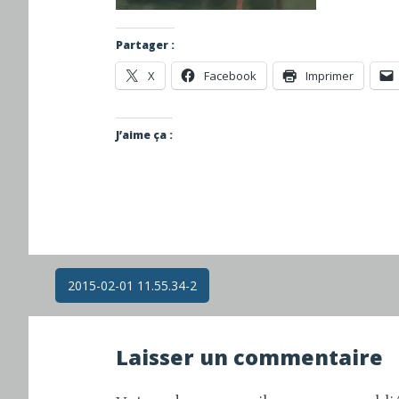
Partager :
X
Facebook
Imprimer
J’aime ça :
Navigation
2015-02-01 11.55.34-2
des
Laisser un commentaire
articles