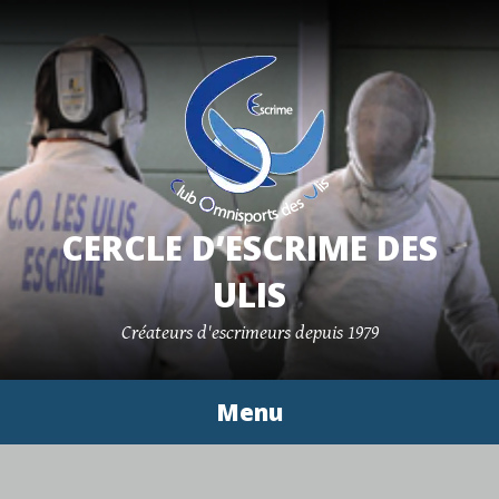
Aller
au
contenu
principal
CERCLE D’ESCRIME DES
ULIS
Créateurs d'escrimeurs depuis 1979
Menu