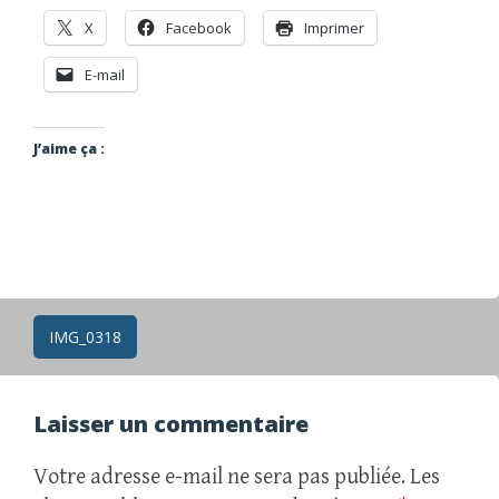
X
Facebook
Imprimer
E-mail
J’aime ça :
Navigation
IMG_0318
des
articles
Laisser un commentaire
Votre adresse e-mail ne sera pas publiée.
Les