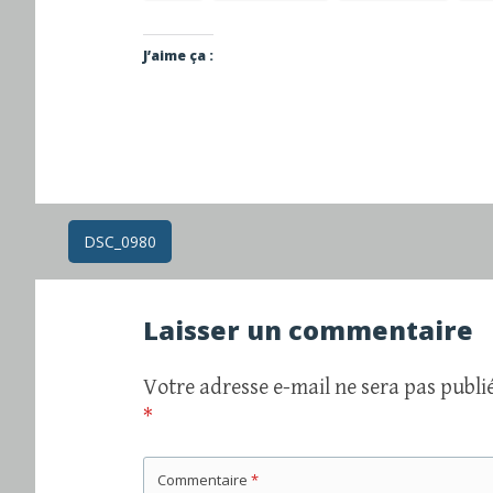
J’aime ça :
Navigation
DSC_0980
des
Laisser un commentaire
articles
Votre adresse e-mail ne sera pas publié
*
Commentaire
*