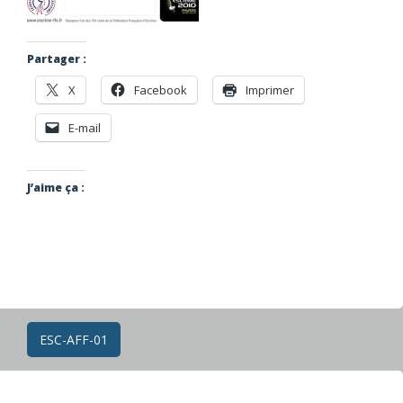
Partager :
X
Facebook
Imprimer
E-mail
J’aime ça :
Navigation
ESC-AFF-01
des